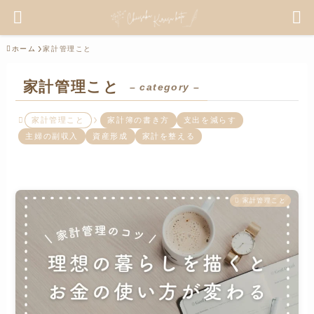
ホーム
家計管理こと
家計管理こと
– category –
家計管理こと
家計簿の書き方
支出を減らす
主婦の副収入
資産形成
家計を整える
家計管理こと